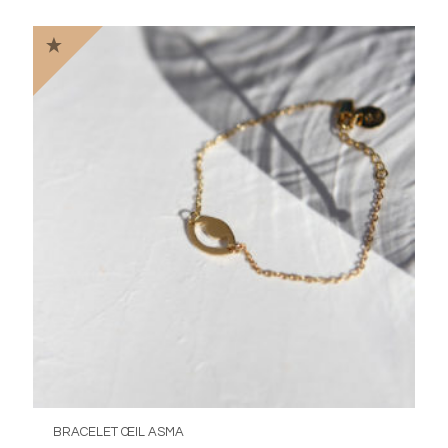
initial
actuel
était :
est :
49,00€.
29,00€.
BRACELET ŒIL ASMA