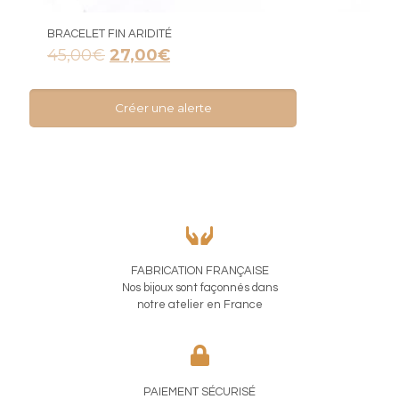
BRACELET FIN ARIDITÉ
Le
Le
45,00
€
27,00
€
prix
prix
initial
actuel
était :
est :
Créer une alerte
45,00€.
27,00€.
FABRICATION FRANÇAISE
Nos bijoux sont façonnés dans
notre atelier en France
PAIEMENT SÉCURISÉ