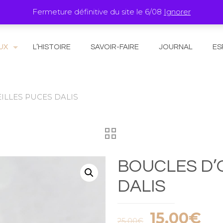
Fermeture définitive du site le 6/08
Ignorer
UX
L’HISTOIRE
SAVOIR-FAIRE
JOURNAL
ES
ILLES PUCES DALIS
BOUCLES D’
DALIS
Le
Le
15,00
€
25,00
€