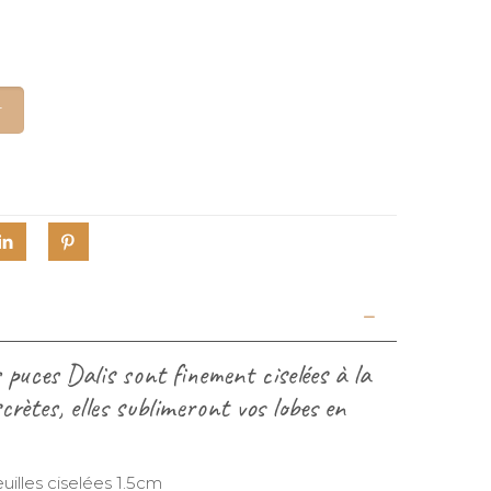
x
uel
 :
00€.
r
s puces Dalis sont finement ciselées à la
crètes, elles sublimeront vos lobes en
uilles ciselées 1.5cm