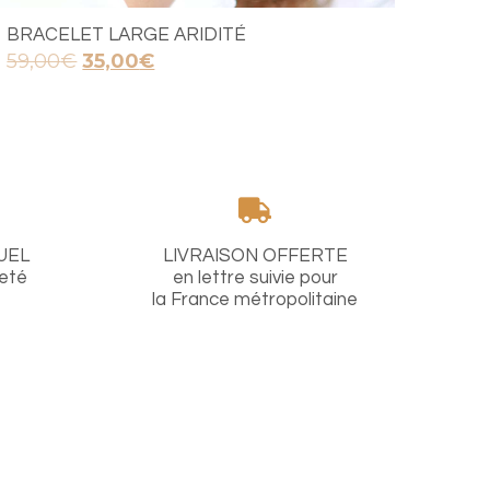
BRACELET LARGE ARIDITÉ
Le
Le
59,00
€
35,00
€
prix
prix
initial
actuel
était :
est :
59,00€.
35,00€.
UEL
LIVRAISON OFFERTE
heté
en lettre suivie pour
la France métropolitaine