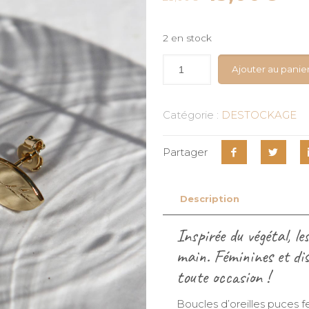
prix
pri
initial
act
2 en stock
était :
est
25,00€.
15,
Ajouter au panie
Catégorie :
DESTOCKAGE
Partager
Description
Inspirée du végétal, le
main. Féminines et dis
toute occasion !
Boucles d’oreilles puces fe