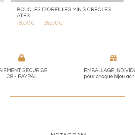
BOUCLES D’OREILLES MINIS CRÉOLES
ATES
Plage
18,00
€
–
35,00
€
de
prix :
18,00€
à
35,00€
AIEMENT SÉCURISÉ
EMBALLAGE INDIVID
CB - PAYPAL
pour chaque bijou ac