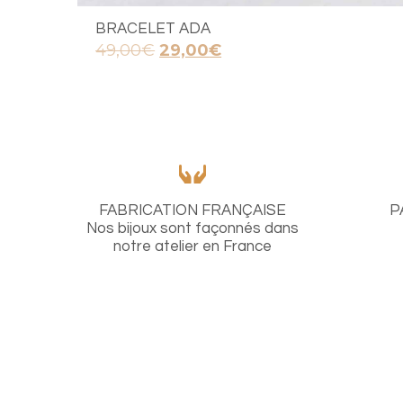
BRACELET ADA
Le
Le
49,00
€
29,00
€
prix
prix
initial
actuel
était :
est :
49,00€.
29,00€.
FABRICATION FRANÇAISE
P
Nos bijoux sont façonnés dans
notre atelier en France