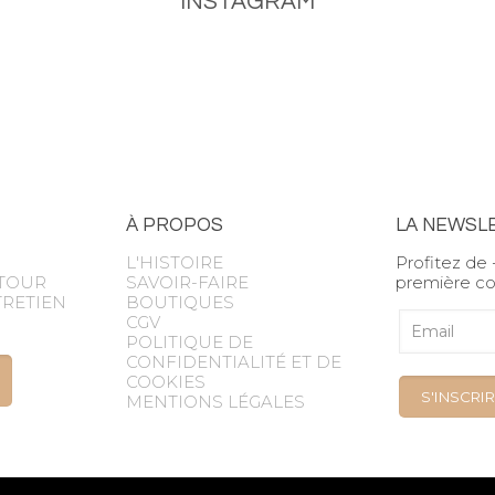
INSTAGRAM
À PROPOS
LA NEWSL
L'HISTOIRE
Profitez de 
ETOUR
SAVOIR-FAIRE
première 
TRETIEN
BOUTIQUES
CGV
POLITIQUE DE
CONFIDENTIALITÉ ET DE
COOKIES
MENTIONS LÉGALES