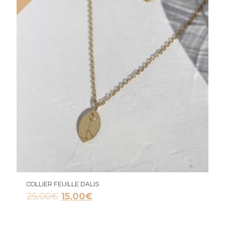
COLLIER FEUILLE DALIS
Le
Le
25,00
€
15,00
€
prix
prix
initial
actuel
était :
est :