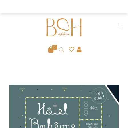
Fermeture définitive du site le 6/08
Ignorer
0
EVÉNEMENT